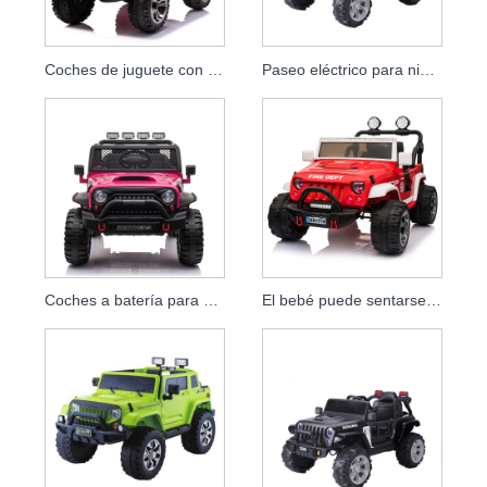
Coches de juguete con batería de 24v para que los niños conduzcan paseo eléctrico recargable para niños grandes en coche con control remoto
Paseo eléctrico para niños en un coche Jeep con 2,4 g R/C
Coches a batería para niños para que los niños viajen en un jeep eléctrico
El bebé puede sentarse juguete batería recargable Control remoto niños montar en niños